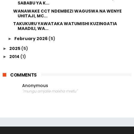
SABABU YA K...
WANAWAKE CCT NDEMBEZI WAGUSWA NA WENYE
UHITAJI, MC...
TAKUKURU YAWATAKA WATUMISHI KUZINGATIA
MAADILI, WA...
February 2026
(5)
►
2025
(5)
►
2014
(1)
►
COMMENTS
Anonymous
"mungu amjalie maixha mrefu"