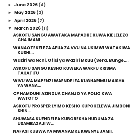
June 2026
(4)
►
May 2026
(2)
►
April 2026
(7)
►
March 2026
(11)
▼
ASKOFU SANGU AWATAKA MAPADRE KUWA KIELELEZO
CHA IMANI
WANAOTEKELEZA AFUA ZA VVU NA UKIMWI WATAKIWA
KUSHI...
Waziri wa Nchi, Ofisi ya Waziri Mkuu (Sera, Bunge,...
ASKOFU SANGU KESHO KUWEKA WAKFU KRISMA
TAKATIFU
WIVU WA MAPENZI WAENDELEA KUGHARIMU MAISHA
YA WANA...
CP HAMDUNI AZINDUA CHANJO YA POLIO KWA
WATOTO
ASKOFU PROSPER LYIMO KESHO KUPOKELEWA JIMBONI
SHIN...
SHUWASA KUENDELEA KUBORESHA HUDUMA ZA
USAMBAZAJI W...
NAFASI KUBWA YA MWANAMKE KWENYE JAMII,