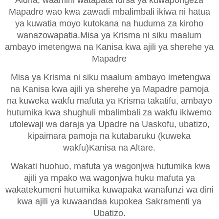
Aidha, waamini watapata fursa ya kuwapongeza
Mapadre wao kwa zawadi mbalimbali ikiwa ni hatua
ya kuwatia moyo kutokana na huduma za kiroho
wanazowapatia.
Misa ya Krisma ni siku maalum
ambayo imetengwa
na
Kanisa
kwa ajili
ya sherehe ya
Mapadre
Misa ya Krisma ni siku maalum ambayo imetengwa
na Kanisa kwa ajili ya sherehe ya Mapadre pamoja
na kuweka wakfu mafuta ya Krisma takatifu, ambayo
hutumika kwa shughuli mbalimbali za wakfu ikiwemo
utolewaji wa daraja ya Upadre na Uaskofu, ubatizo,
kipaimara pamoja na kutabaruku (kuweka
wakfu)Kanisa na Altare.
Wakati huohuo, mafuta ya wagonjwa hutumika kwa
ajili ya
mpako wa wagonjwa huku mafuta ya
wakatekumeni hutumika kuwapaka wanafunzi wa dini
kwa ajili ya kuwaandaa kupokea Sakramenti ya
Ubatizo.