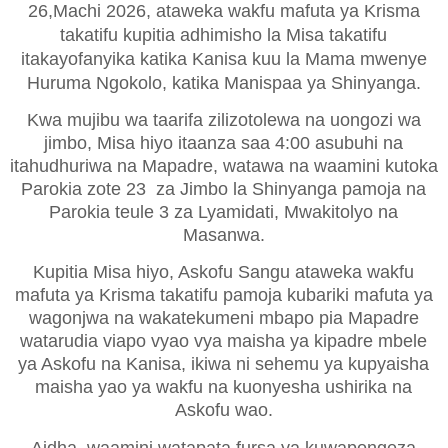
26,Machi 2026, ataweka wakfu mafuta ya Krisma
takatifu kupitia adhimisho la Misa takatifu
itakayofanyika katika Kanisa kuu la Mama mwenye
Huruma Ngokolo, katika Manispaa ya Shinyanga.
Kwa mujibu wa taarifa zilizotolewa na uongozi wa
jimbo, Misa hiyo itaanza saa 4:00 asubuhi na
itahudhuriwa na Mapadre, watawa na waamini kutoka
Parokia zote 23
za Jimbo la Shinyanga pamoja na
Parokia teule 3 za Lyamidati, Mwakitolyo na
Masanwa.
Kupitia Misa hiyo, Askofu Sangu ataweka wakfu
mafuta ya Krisma takatifu pamoja kubariki mafuta ya
wagonjwa na wakatekumeni mbapo pia Mapadre
watarudia viapo vyao vya maisha ya kipadre mbele
ya Askofu na Kanisa, ikiwa ni sehemu ya kupyaisha
maisha yao ya wakfu na kuonyesha ushirika na
Askofu wao.