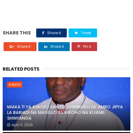
SHARE THIS
Share it
Tweet
Share it
Share it
Pin it
RELATED POSTS
KANISA
MIAKA 11 YA ASKOFU SANGU: CHIMBUKO LA JIMBO JIPYA
LA BARIADI NA MAGEUZI YA KIROHO NA KIJAMII
SHINYANGA
April 11, 2026