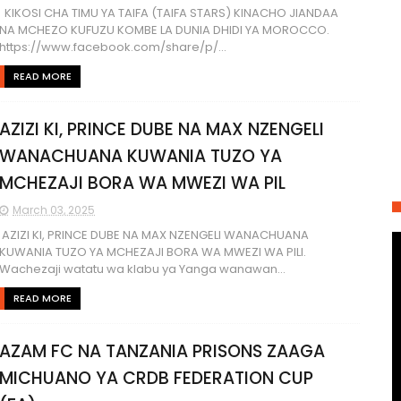
KIKOSI CHA TIMU YA TAIFA (TAIFA STARS) KINACHO JIANDAA
NA MCHEZO KUFUZU KOMBE LA DUNIA DHIDI YA MOROCCO.
https://www.facebook.com/share/p/...
READ MORE
AZIZI KI, PRINCE DUBE NA MAX NZENGELI
WANACHUANA KUWANIA TUZO YA
MCHEZAJI BORA WA MWEZI WA PIL
March 03, 2025
AZIZI KI, PRINCE DUBE NA MAX NZENGELI WANACHUANA
KUWANIA TUZO YA MCHEZAJI BORA WA MWEZI WA PILI.
Wachezaji watatu wa klabu ya Yanga wanawan...
READ MORE
AZAM FC NA TANZANIA PRISONS ZAAGA
MICHUANO YA CRDB FEDERATION CUP