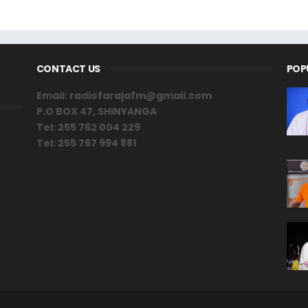
CONTACT US
POP
Email: radiofarajafm@gmail.com
P.O BOX 47, SHINYANGA
Tel: 255 762 004 229
Tel: 255 767 994 881