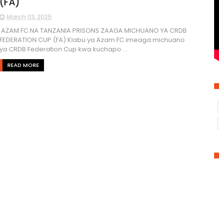
(FA)
March 03, 2025
AZAM FC NA TANZANIA PRISONS ZAAGA MICHUANO YA CRDB
FEDERATION CUP (FA) Klabu ya Azam FC imeaga michuano
ya CRDB Federation Cup kwa kuchapo ...
READ MORE