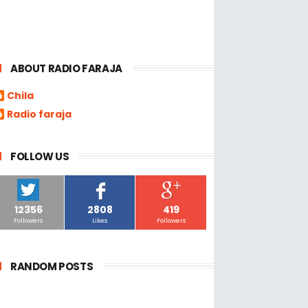
ABOUT RADIO FARAJA
Chila
Radio faraja
FOLLOW US
12356
2808
419
Followers
Likes
Followers
RANDOM POSTS